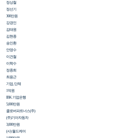
정상철
정선기
300만원
강경인
김태원
김현종
송인환
안영수
이건철
이학수
정종희
최용근
기업, 단체
1억원
IBK 기업은행
5,000만원
클로버파트너스(주)
(주)기아자동차
3,000만원
(사) 월드케어