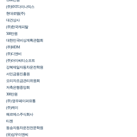
1,000만원
(주)SNT다이나믹스
현대로템(주)
대건상사
(주)한국캐피탈
500만원
대한민국비상계획관협회
(주)MDM
(주)디앤비
(주)아이씨티소프트
강북제일자동차운전학원
서민금융진흥원
오리자조금관리위원회
저축은행중앙회
300만원
(주) 영우페이퍼유통
(주)케이
헤르메스주식회사
티젠
동송자동차운전전문학원
(유)성우이앤씨