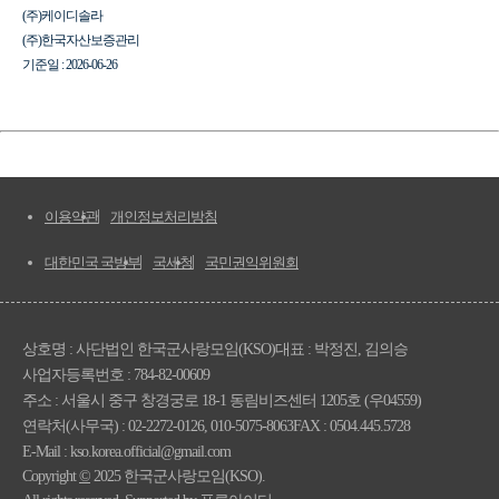
(주)케이디솔라
(주)한국자산보증관리
기준일 : 2026-06-26
이용약관
개인정보처리방침
대한민국 국방부
국세청
국민권익위원회
상호명 : 사단법인 한국군사랑모임(KSO)
대표 : 박정진, 김의승
사업자등록번호 : 784-82-00609
주소 : 서울시 중구 창경궁로 18-1 동림비즈센터 1205호 (우04559)
연락처(사무국) : 02-2272-0126, 010-5075-8063
FAX : 0504.445.5728
E-Mail : kso.korea.official@gmail.com
Copyright
©
2025 한국군사랑모임(KSO).